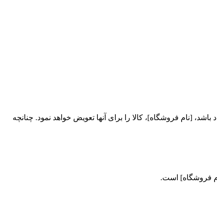
حصول خریداری شده دارای ایراد باشد، [نام فروشگاه]، کالا را برای آنها تعویض خواهد نمود. چنانچه
ام فروشگاه] است.