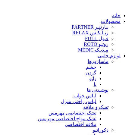
خانه
محصولات
پـارتنِـر PARTNER
ریـلَـکـس RELAX
فـول FULL
روتـو ROTO
مِـدیـک MEDIC
لوازم جانبی
ماساژورها
چشم
گردن
زانو
پا
پوشیدنی ها
لباس خواب
لباس راحتی منزل
تشک و ملافه
تشک اختصاصی مهرمس
تشک مواج اختصاصی مهرمس
ملافه اختصاصی
دکوراتیو