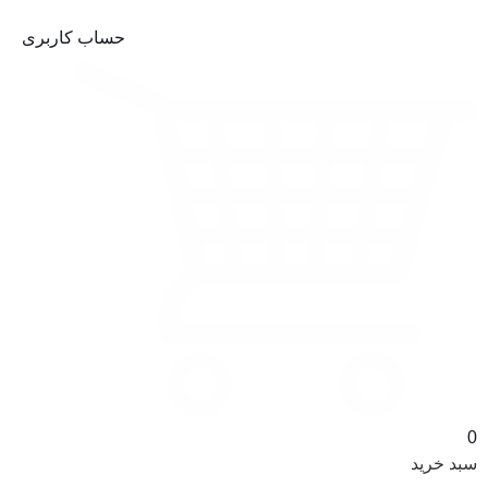
فـول FULL
حساب کاربری
رنگ
ام دی
جنس فریم
اف
چوب
انتخاب امکانات
0
با انتخاب هر یک از گزینه های زیر می توانید
سبد خرید
امکانات بیشتری را محصول اضافه کنید.