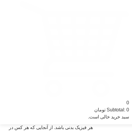
اپلیکیشن موبایل
پریز برق اضافی
سیستم تصفیه هوا
باتری اضطراری
هدیه ها
+
-
افزودن به سبد خرید
0
0
Subtotal:
تومان
این محصول با امکانات مخصوصی که دارد، به
سبد خرید خالی است.
گونه ای طراحی شده که مناسب تمامی سنین با
هر فیزیک بدنی باشد. از آنجایی که هر کس در